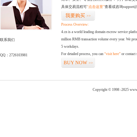
具体交易流程可
“点击这里”
查看或咨询support@
我要购买
>>
Process Overview:
4.cn is a world leading domain escrow service plat
million RMB transaction volume every year. We promi
联系我们
5 workdays.
For detailed process, you can
“visit here”
or contact
QQ：2726103981
BUY NOW
>>
Copyright © 1998 -2025 www.