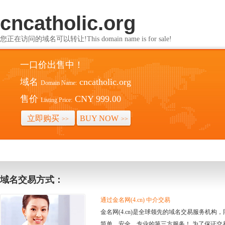
cncatholic.org
您正在访问的域名可以转让!This domain name is for sale!
一口价出售中！
域名
cncatholic.org
Domain Name:
售价
CNY 999.00
Listing Price:
立即购买
BUY NOW
>>
>>
域名交易方式：
通过金名网(4.cn) 中介交易
金名网(4.cn)是全球领先的域名交易服务机
简单、安全、专业的第三方服务！ 为了保证交